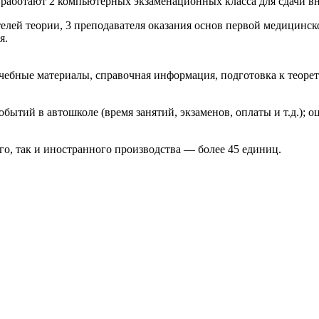
/3 работают 2 компьютерных экзаменационных класса для сдачи в
лей теории, 3 преподавателя оказания основ первой медицинск
я.
ебные материалы, справочная информация, подготовка к теорети
ытий в автошколе (время занятий, экзаменов, оплаты и т.д.); о
о, так и иностранного производства — более 45 единиц.