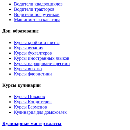
Водители квадроциклов
Водители тракторов
Водители погрузчиков
Машинист экскаватора
Доп. образование
Курсы кройки и шитья
Курсы вязания
Курсы бухгалтеров
Курсы иностранных языков
Курсы наращивания ресниц
Курсы визажа
Курсы флористики
Курсы кулинарии
Курсы Поваров
Курсы Кондитеров
Курсы Барменов
Кулинария для домохозяек
Кулинарные мастер классы