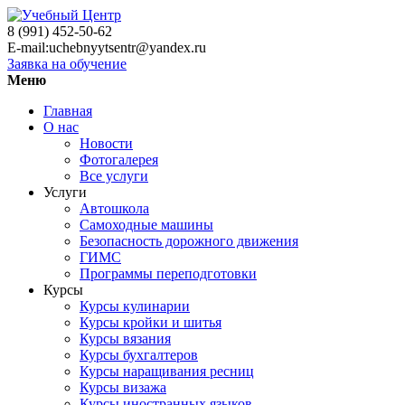
8 (991) 452-50-62
E-mail:uchebnyytsentr@yandex.ru
Заявка на обучение
Меню
Главная
О нас
Новости
Фотогалерея
Все услуги
Услуги
Автошкола
Самоходные машины
Безопасность дорожного движения
ГИМС
Программы переподготовки
Курсы
Курсы кулинарии
Курсы кройки и шитья
Курсы вязания
Курсы бухгалтеров
Курсы наращивания ресниц
Курсы визажа
Курсы иностранных языков