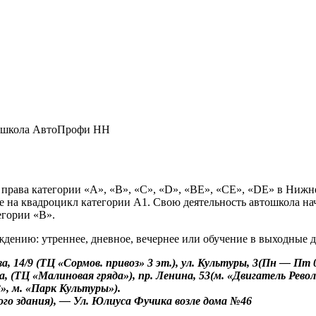
школа АвтоПрофи НН
ава категории «А», «В», «С», «D», «ВЕ», «СЕ», «DE» в Нижнем
 на квадроцикл категории А1. Свою деятельность автошкола нача
егории «В».
ждению: утреннее, дневное, вечернее или обучение в выходные д
ва, 14/9 (ТЦ «Сормов. привоз» 3 эт.), ул. Культуры, 3(Пн — Пт 
 1а, (ТЦ «Малиновая гряда»), пр. Ленина, 53(м. «Двигатель Рево
З», м. «Парк Культуры»).
ого здания), — Ул. Юлиуса Фучика возле дома №46