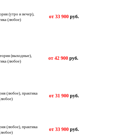
ория (утро и вечер),
от 33 900
руб.
тика (любое)
теория (выходные),
от 42 900
руб.
тика (любое)
рия (любое), практика
от 31 900
руб.
(любое)
рия (любое), практика
от 33 900
руб.
(любое)