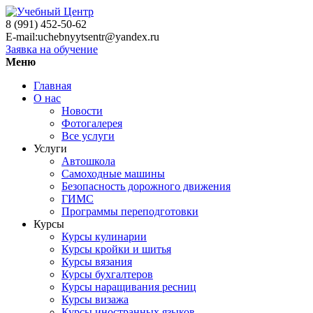
8 (991) 452-50-62
E-mail:uchebnyytsentr@yandex.ru
Заявка на обучение
Меню
Главная
О нас
Новости
Фотогалерея
Все услуги
Услуги
Автошкола
Самоходные машины
Безопасность дорожного движения
ГИМС
Программы переподготовки
Курсы
Курсы кулинарии
Курсы кройки и шитья
Курсы вязания
Курсы бухгалтеров
Курсы наращивания ресниц
Курсы визажа
Курсы иностранных языков